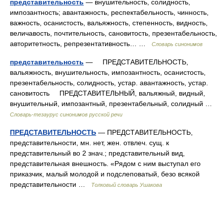
представительность
— внушительность, солидность,
импозантность; авантажность, респектабельность, чинность,
важность, осанистость, вальяжность, степенность, видность,
величавость, почтительность, сановитость, презентабельность,
авторитетность, репрезентативность… …
Словарь синонимов
представительность
— ПРЕДСТАВИТЕЛЬНОСТЬ,
вальяжность, внушительность, импозантность, осанистость,
презентабельность, солидность, устар. авантажность, устар.
сановитость ПРЕДСТАВИТЕЛЬНЫЙ, вальяжный, видный,
внушительный, импозантный, презентабельный, солидный …
Словарь-тезаурус синонимов русской речи
ПРЕДСТАВИТЕЛЬНОСТЬ
— ПРЕДСТАВИТЕЛЬНОСТЬ,
представительности, мн. нет, жен. отвлеч. сущ. к
представительный во 2 знач.; представительный вид,
представительная внешность. «Рядом с ним выступал его
приказчик, малый молодой и подслеповатый, безо всякой
представительности …
Толковый словарь Ушакова