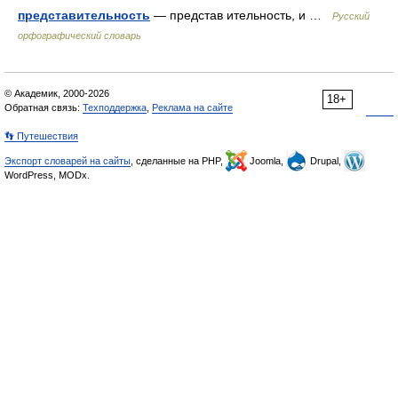
представительность
— представ ительность, и …
Русский
орфографический словарь
© Академик, 2000-2026
18+
Обратная связь:
Техподдержка
,
Реклама на сайте
👣 Путешествия
Экспорт словарей на сайты
, сделанные на PHP,
Joomla,
Drupal,
WordPress, MODx.