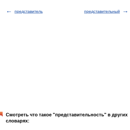
представитель
представительный
Смотреть что такое "представительность" в других
словарях: